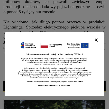
milionów dolarów, co pozwoli zwiększyć tempo
produkcji o jeden dodatkowy pojazd na godzinę — czyli
o ponad 5 tysięcy aut rocznie.
Nie wiadomo, jak długo potrwa przerwa w produkcji
Lightninga. Sprzedaż elektrycznego pickupa wzrosła w
trzecim kwartale 2025 roku o prawie 40 procent,
osiągając poziom nieco ponad 10 tysięcy egzemplarzy.
X
Jednak jest to znacząca ilość na tle innych wersji
silnikowych. Wygląda więc na to, że Ford stawia na to,
czego rzeczywiście oczekują klienci.
CZYTAJ WIĘCEJ