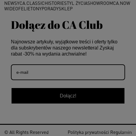
NEWSY
CA.CLASSIC
HISTORIE
STYL ŻYCIA
SHOWROOM
CA.NOW
WIDEO
FELIETONY
PORADY
SKLEP
Dołącz do CA Club
Najnowsze artykuły, wyjątkowe treści i oferty tylko
dla subskrybentów naszego newslettera! Zyskaj
rabat -30% na wydania archwialne!
Dołącz!
© All Rights Reserved
Polityka prywatności
Regulamin