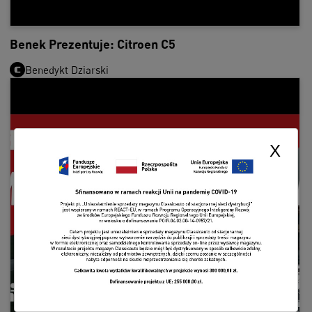
Benek Prezentuje: Citroen C5
Benedykt Dziarski
X