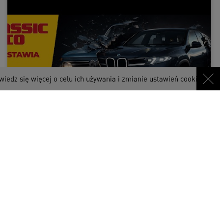
więcej o celu ich używania i zmianie ustawień cookies w przeglądar
Dlaczego BMW zdecydowało się na powrót do
swych stylistycznych korzeni?