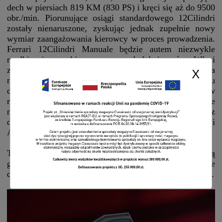
dech w piersiach 819 KM (830 PS) i kręci się aż do 9500
obr./min. Piorunujące osiągi standardowego 12Cilindri
zostały nienaruszone, zyskując jednak zupełnie nowy
wymiar zaangażowania kierowcy w proces prowadzenia.
Ferrari 12Cilindri Manuale będzie autem niezwykle
rzadkim i poszukiwanym przez kolekcjonerów. Włosi
zaplanowali produkcję zaledwie 1499 egzemplarzy, a
X
model ten będzie oferowany wyłącznie w nadwoziu typu
coupe. Wszystkie sztuki zostaną spersonalizowane w
ramach elitarnego programu Tailor Made, co daje
nabywcom dostęp do unikalnych lakierów oraz
dedykowanych wykończeń z najwyższej jakości skóry i
Alcantary.
Taka inżynieryjna innowacja i elitarność niosą ze sobą
gigantyczny koszt. Szacuje się, że wersja Manuale będzie
droższa od standardowego 12Cilindri o około 50 procent.