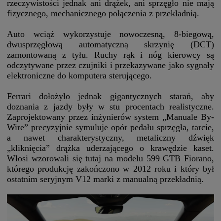
rzeczywistości jednak ani drążek, ani sprzęgło nie mają
fizycznego, mechanicznego połączenia z przekładnią.
Auto wciąż wykorzystuje nowoczesną, 8-biegową,
dwusprzęgłową automatyczną skrzynię (DCT)
zamontowaną z tyłu. Ruchy rąk i nóg kierowcy są
odczytywane przez czujniki i przekazywane jako sygnały
elektroniczne do komputera sterującego.
Ferrari dołożyło jednak gigantycznych starań, aby
doznania z jazdy były w stu procentach realistyczne.
Zaprojektowany przez inżynierów system „Manuale By-
Wire” precyzyjnie symuluje opór pedału sprzęgła, tarcie,
a nawet charakterystyczny, metaliczny dźwięk
„kliknięcia” drążka uderzającego o krawędzie kaset.
Włosi wzorowali się tutaj na modelu 599 GTB Fiorano,
którego produkcję zakończono w 2012 roku i który był
ostatnim seryjnym V12 marki z manualną przekładnią.