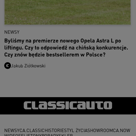
NEWSY
Byliśmy na premierze nowego Opela Astra L po
liftingu. Czy to odpowiedź na chińską konkurencje.
Czy znów będzie bestsellerem w Polsce?
Jakub Ziółkowski
NEWSY
CA.CLASSIC
HISTORIE
STYL ŻYCIA
SHOWROOM
CA.NOW
WIDEO
FELIETONY
PORADY
SKLEP