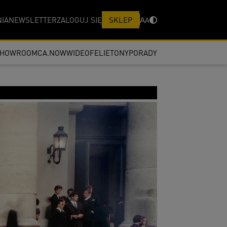
IA
NEWSLETTER
ZALOGUJ SIĘ
SKLEP
A
A
SHOWROOM
CA.NOW
WIDEO
FELIETONY
PORADY