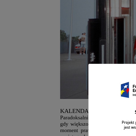
KALENDARZ SZALEŃSTW
Paradoksalnie praca nad kolejną 
gdy większość z nas dopiero wra
moment prawdy – rusza sprzeda