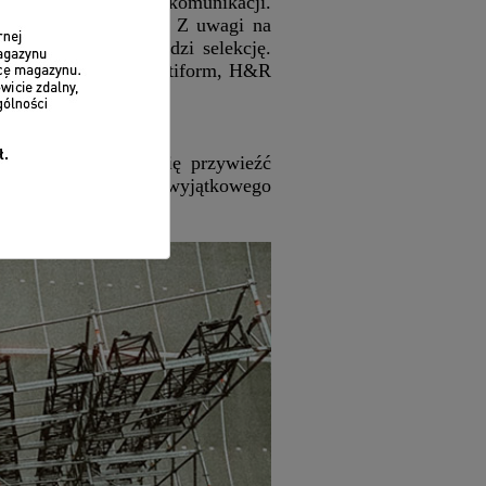
ną pełną strategię komunikacji.
st zwykła rejestracja. Z uwagi na
 zgłoszenie przechodzi selekcję.
gendy tuningu, jak Rotiform, H&R
pine zdecydowało się przywieźć
ią oprawę dla tego wyjątkowego