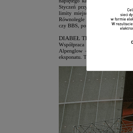
napiętego kalendarza wydarzeń 
Styczeń przynosi kolejną falę – 
limity miejsc na esplanadzie i 
Równolegle startują rozmowy z w
czy BBS, po firmy technologiczn
DIABEŁ TKWI W SZCZEG
Współpraca z międzynarodowymi
Alpenglow – futurystyczny kon
eksponatu. To nie jest kwestia pos