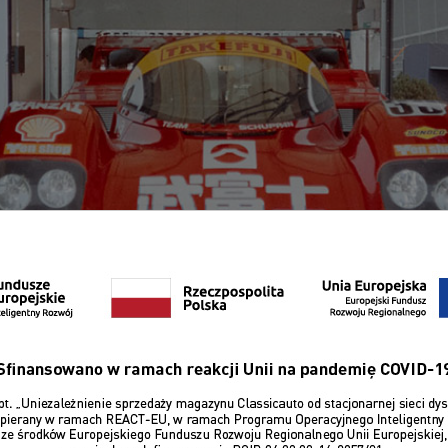
A
edycją Ultrace rozpoczyna się niemal natychmiast po zakończ
ca z wakacji, siadamy do planowania kampanii marketingo
ż biletów. Do tego czasu musimy mieć już zarezerwowany