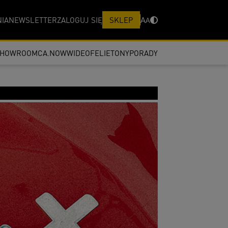
IA
NEWSLETTER
ZALOGUJ SIĘ
SKLEP
A
A
SHOWROOM
CA.NOW
WIDEO
FELIETONY
PORADY