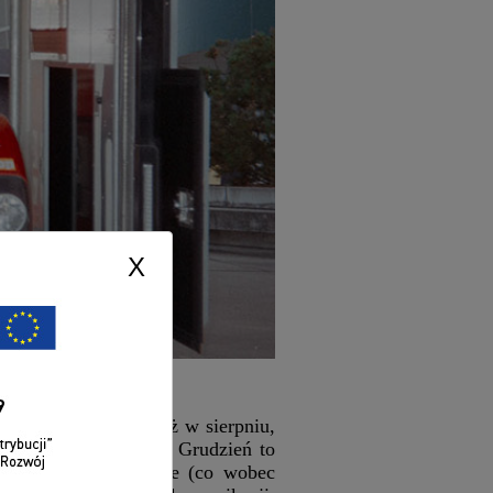
X
eniu poprzedniej. Już w sierpniu,
wej na następny rok. Grudzień to
 termin na stadionie (co wobec