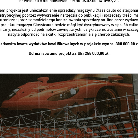
sportowych bywa wyzwaniem samym w sobie) i przygotowa
otwieramy aplikację dla właścicieli samochodów. To nie je
ambicję pokazania najciekawszych aut z całego świata każde
ystawcami – od gigantów, jak Porsche czy Alpine, przez le
e, jak CSF czy CTEK.
ÓŁACH
 markami to zupełnie inny poziom organizacji. Kiedy Al
cept napędzany wodorem – musieliśmy stworzyć odpowiedn
tawienia namiotu i rollupa.