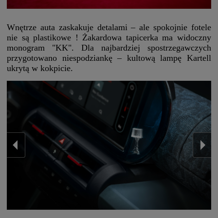
Wnętrze auta zaskakuje detalami – ale spokojnie fotele
nie są plastikowe ! Żakardowa tapicerka ma widoczny
monogram "KK". Dla najbardziej spostrzegawczych
przygotowano niespodziankę – kultową lampę Kartell
ukrytą w kokpicie.