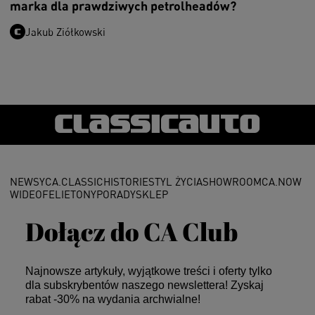
marka dla prawdziwych petrolheadów?
Jakub Ziółkowski
NEWSY
CA.CLASSIC
HISTORIE
STYL ŻYCIA
SHOWROOM
CA.NOW
WIDEO
FELIETONY
PORADY
SKLEP
Dołącz do CA Club
Najnowsze artykuły, wyjątkowe treści i oferty tylko
dla subskrybentów naszego newslettera! Zyskaj
rabat -30% na wydania archwialne!