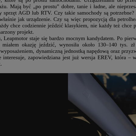
żu. Mają być „po prostu” dobre, tanie i ładne, ale nieprzes
y sprzęt AGD lub RTV. Czy takie samochody są potrzebne?
łaśnie jak urządzenie. Czy są więc propozycją dla petrolh
każdy chce codziennie jeździć klasykiem, nie każdy też chce 
arzony projekt.
, Leapmotor staje się bardzo mocnym kandydatem. Po pierws
ą miałem okazję jeździć, wynosiła około 130–140 tys. z
yposażeniem, dynamiczną jednostką napędową oraz przyzw
ie interesuje, zapowiedziana jest już wersja EREV, która 
.