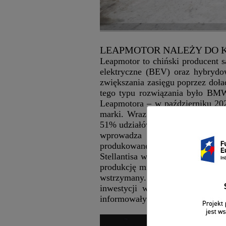
LEAPMOTOR NALEŻY DO 
Leapmotor to chiński producent 
elektryczne (BEV) oraz hybrydo
zwiększania zasięgu poprzez doł
tego typu rozwiązania było BMW
Leapmotora – w październiku 2023
marki. Wraz z inwestycją powstał
51% udziałów, a Leapmotor 49%. S
wprowadza chińską konkurencj
produkowane w Chinach, jedna
Stellantisa w Figueruelas w Hisz
produkcję miała również dobrze 
wstrzymany. Decyzja ta zapadła
inwestycji w krajach europejsk
informowały źródła Reutersa w lis