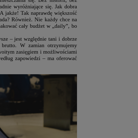
adnie wyróżniające się. Jak dobra
 A jakże! Tak naprawdę większość
eada? Również. Nie każdy chce na
pakować cały budżet w „daily”, bo
ze – jest względnie tani i dobrze
ł brutto. W zamian otrzymujemy
oitym zasięgiem i możliwościami
– według zapowiedzi – ma oferować