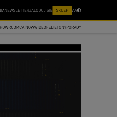
IA
NEWSLETTER
ZALOGUJ SIĘ
SKLEP
A
A
SHOWROOM
CA.NOW
WIDEO
FELIETONY
PORADY