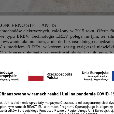
KONCERNU STELLANTIS
samochodów elektrycznych, założony w 2015 roku. Oferta 
we typu EREV. Technologia EREV polega na tym, że siln
adowywanie akumulatora, a nie do bezpośredniego napędzan
 z modelem i3 REx, w którym zasięg zwiększał niewielki
 r. koncern Stellantis zainwestował około 1,5 mld euro, k
a spółka Leapmotor International B.V. z siedzibą w Amsterd
ama transakcja była dość kontrowersyjna, ponieważ część k
ę na europejski rynek „bocznymi drzwiami”. Na razie 
k w tym roku rozpocznie się produkcja samochodów Le
panii. Na początku będzie to model B10, a następnie kolejne
oceniana fabryka w Tychach, w której rozpoczęto nawet mon
 po tym, jak chiński rząd prywatnie wezwał producentów s
ich, które poparły dodatkowe cła Unii Europejskiej na c
topadzie. Polska była jednym z tych krajów.