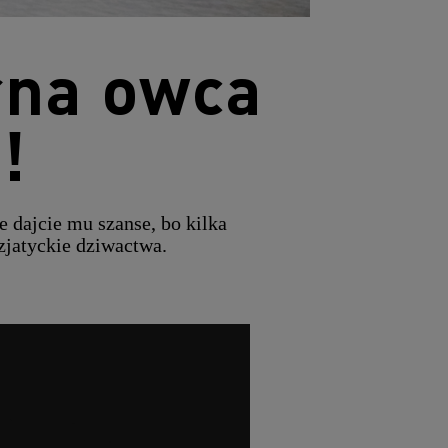
rna owca
!
 dajcie mu szanse, bo kilka
zjatyckie dziwactwa.