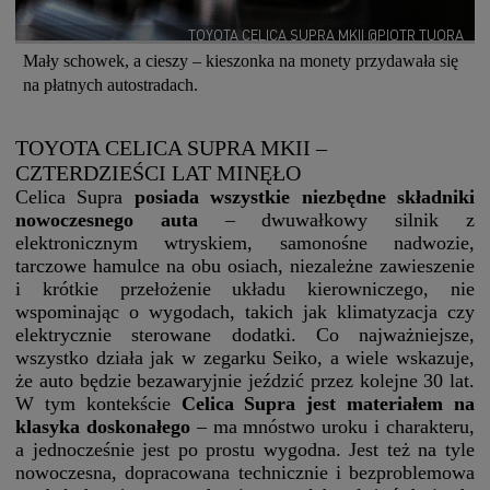
TOYOTA CELICA SUPRA MKII @PIOTR TUORA
Mały schowek, a cieszy – kieszonka na monety przydawała się
na płatnych autostradach.
TOYOTA CELICA SUPRA MKII –
CZTERDZIEŚCI LAT MINĘŁO
Celica Supra
posiada wszystkie niezbędne składniki
nowoczesnego auta
– dwuwałkowy silnik z
elektronicznym wtryskiem, samonośne nadwozie,
tarczowe hamulce na obu osiach, niezależne zawieszenie
i krótkie przełożenie układu kierowniczego, nie
wspominając o wygodach, takich jak klimatyzacja czy
elektrycznie sterowane dodatki. Co najważniejsze,
wszystko działa jak w zegarku Seiko, a wiele wskazuje,
że auto będzie bezawaryjnie jeździć przez kolejne 30 lat.
W tym kontekście
Celica Supra jest materiałem na
klasyka doskonałego
– ma mnóstwo uroku i charakteru,
a jednocześnie jest po prostu wygodna. Jest też na tyle
nowoczesna, dopracowana technicznie i bezproblemowa