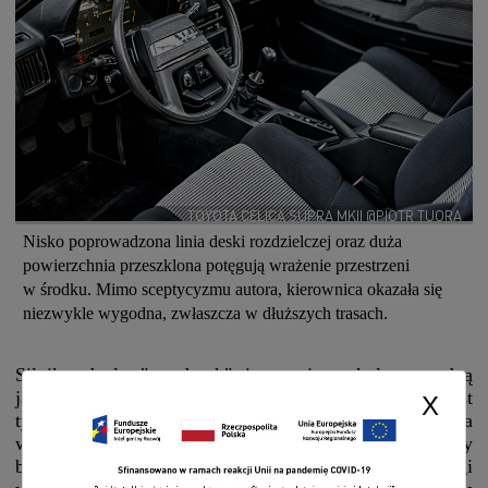
TOYOTA CELICA SUPRA MKII @PIOTR TUORA
Nisko poprowadzona linia deski rozdzielczej oraz duża
powierzchnia przeszklona potęgują wrażenie przestrzeni
w środku. Mimo sceptycyzmu autora, kierownica okazała się
niezwykle wygodna, zwłaszcza w dłuższych trasach.
Silnik odpala "na dotyk" i pracuje z kulturą godną
japońskiego dyplomaty. Luz układu kierowniczego jest
X
tylko pozorny – wraz ze skręcaniem kierownicy siła
wymagana do jej obracania wzrasta. Dźwignia zmiany
biegów ma długi skok i wymaga zdecydowania, ale biegi