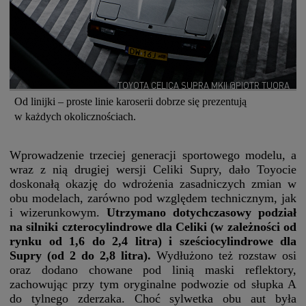
TOYOTA CELICA SUPRA MKII @PIOTR TUORA
Od linijki – proste linie karoserii dobrze się prezentują
w każdych okolicznościach.
Wprowadzenie trzeciej generacji sportowego modelu, a
wraz z nią drugiej wersji Celiki Supry, dało Toyocie
doskonałą okazję do wdrożenia zasadniczych zmian w
obu modelach, zarówno pod względem technicznym, jak
i wizerunkowym.
Utrzymano dotychczasowy podział
na silniki czterocylindrowe dla Celiki (w zależności od
rynku od 1,6 do 2,4 litra) i sześciocylindrowe dla
Supry (od 2 do 2,8 litra).
Wydłużono też rozstaw osi
oraz dodano chowane pod linią maski reflektory,
zachowując przy tym oryginalne podwozie od słupka A
do tylnego zderzaka. Choć sylwetka obu aut była