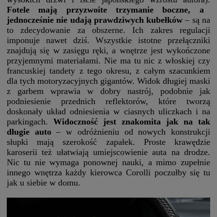
Fotele mają przyzwoite trzymanie boczne, a
jednocześnie nie udają prawdziwych kubełków
– są na
to zdecydowanie za obszerne. Ich zakres regulacji
imponuje nawet dziś. Wszystkie istotne przełączniki
znajdują się w zasięgu ręki, a wnętrze jest wykończone
przyjemnymi materiałami. Nie ma tu nic z włoskiej czy
francuskiej tandety z tego okresu, z całym szacunkiem
dla tych motoryzacyjnych gigantów. Widok długiej maski
z garbem wprawia w dobry nastrój, podobnie jak
podniesienie przednich reflektorów, które tworzą
doskonały układ odniesienia w ciasnych uliczkach i na
parkingach.
Widoczność jest znakomita jak na tak
długie auto
– w odróżnieniu od nowych konstrukcji
słupki mają szerokość zapałek. Proste krawędzie
karoserii też ułatwiają umiejscowienie auta na drodze.
Nic tu nie wymaga ponownej nauki, a mimo zupełnie
innego wnętrza każdy kierowca Corolli poczułby się tu
jak u siebie w domu.