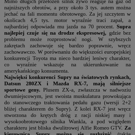
Mimo długich przełożeń silnik żywo reaguje na gaz od
najniższych obrotów, a przy około 3 tys. autem można
jechać na fali momentu obrotowego. Za jej szczytem w
okolicach 4,5 tys. motor wyraźnie traci zapał, a
najbardziej odpowiada mu jazda na 70 procent.
Supra
najlepiej czuje się na drodze ekspresowej,
gdzie bez
problemu może rozprostować nogi. W szybszych
zakrętach zachowuje się bardzo poprawnie, wręcz
zachowawczo. W porównaniu do większości europejskiej
konkurencji Toyota ma nieco bardziej leniwy charakter,
co wyraźnie wskazuje na ukierunkowanie na
amerykańskiego konsumenta.
Najwięksi konkurenci Supry na światowych rynkach,
Datsun 280ZX i Mazda RX-7, mają silniejsze
sportowe geny.
Plusem ZX-a, zwłaszcza w nadwoziu
dwumiejscowym, jest swoista muskulatura prowokująca
do stanowczego traktowania pedału gazu (wersji 2+2
bliżej charakterem do Supry). Z kolei RX-7 jest wręcz
stworzona do krętych dróg z racji niskiej masy i
wysokoobrotowego silnika Wankla, a pod względem
charakteru jest bliska dwulitrowej Alfie Romeo GTV.
Za
kierownicą Supry można się rozluźnić
(także