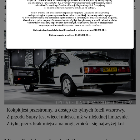
wchodzą płynnie i precyzyjnie.
Wszystko jest tu
intuicyjne, jak na Toyotę przystało.
Jej wygląd
zewnętrzny sugeruje sportowe ambicje, ale charakter ma
łagodny jak baranek.
TOYOTA CELICA SUPRA MKII @PIOTR TUORA
Kokpit jest przestronny, a dostęp do tylnych foteli wzorowy.
Z przodu Supry jest więcej miejsca niż w niejednej limuzynie.
Z tyłu, przez brak miejsca na nogi, zmieści się najwyżej kot.