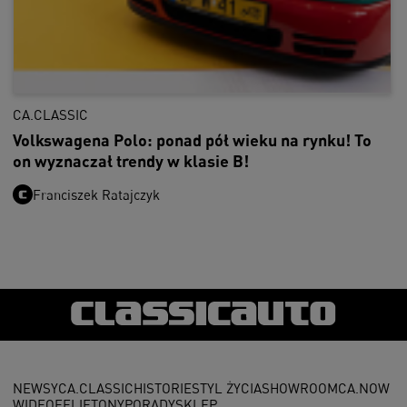
CA.CLASSIC
Volkswagena Polo: ponad pół wieku na rynku! To
on wyznaczał trendy w klasie B!
Franciszek Ratajczyk
NEWSY
CA.CLASSIC
HISTORIE
STYL ŻYCIA
SHOWROOM
CA.NOW
WIDEO
FELIETONY
PORADY
SKLEP