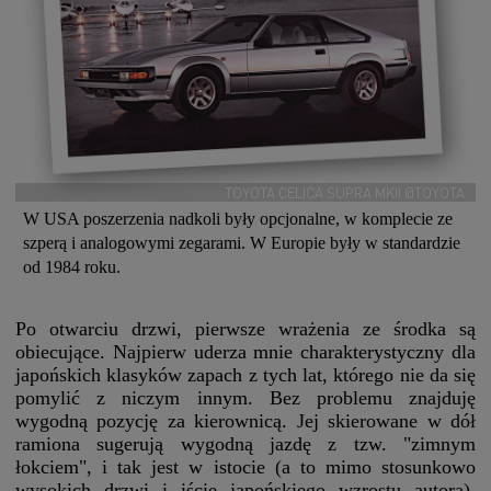
TOYOTA CELICA SUPRA MKII @TOYOTA
W USA poszerzenia nadkoli były opcjonalne, w komplecie ze
szperą i analogowymi zegarami. W Europie były w standardzie
od 1984 roku.
Po otwarciu drzwi, pierwsze wrażenia ze środka są
obiecujące. Najpierw uderza mnie charakterystyczny dla
japońskich klasyków zapach z tych lat, którego nie da się
pomylić z niczym innym. Bez problemu znajduję
wygodną pozycję za kierownicą. Jej skierowane w dół
ramiona sugerują wygodną jazdę z tzw. "zimnym
łokciem", i tak jest w istocie (a to mimo stosunkowo
wysokich drzwi i iście japońskiego wzrostu autora).