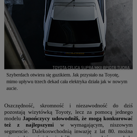
TOYOTA CELICA SUPRA MKII @PIOTR TUORA
Szyberdach otwiera się guzikiem. Jak przystało na Toyotę,
mimo upływu trzech dekad cała elektryka działa jak w nowym
aucie.
Oszczędność, skromność i niezawodność do dziś
pozostają wizytówką Toyoty, lecz za pomocą jednego
modelu
Japończycy udowodnili, że mogą konkurować
też z najlepszymi
w wymagającym, niszowym
segmencie. Dalekoswchodnią inwazję z lat 80. można