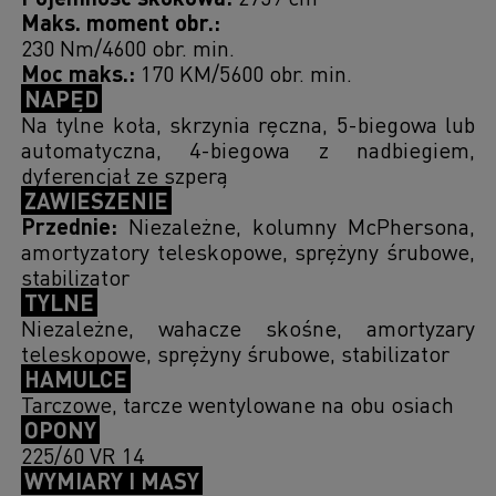
Maks. moment obr.:
230 Nm/4600 obr. min.
Moc maks.:
170 KM/5600 obr. min.
NAPĘD
Na tylne koła, skrzynia ręczna, 5-biegowa lub
automatyczna, 4-biegowa z nadbiegiem,
dyferencjał ze szperą
ZAWIESZENIE
Przednie:
Niezależne, kolumny McPhersona,
amortyzatory teleskopowe, sprężyny śrubowe,
stabilizator
TYLNE
Niezależne, wahacze skośne, amortyzary
teleskopowe, sprężyny śrubowe, stabilizator
HAMULCE
Tarczowe, tarcze wentylowane na obu osiach
OPONY
225/60 VR 14
WYMIARY I MASY