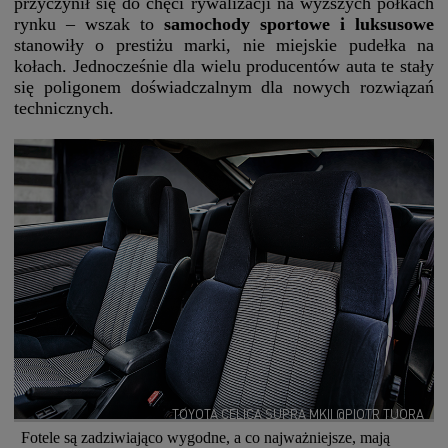
przyczynił się do chęci rywalizacji na wyższych półkach
rynku – wszak to
samochody sportowe i luksusowe
stanowiły o prestiżu marki, nie miejskie pudełka na
kołach. Jednocześnie dla wielu producentów auta te stały
się poligonem doświadczalnym dla nowych rozwiązań
technicznych.
TOYOTA CELICA SUPRA MKII @PIOTR TUORA
Fotele są zadziwiająco wygodne, a co najważniejsze, mają