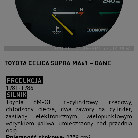
TOYOTA CELICA SUPRA MKII @PIOTR TUORA
TOYOTA CELICA SUPRA MA61 – DANE
PRODUKCJA
1981-1986
SILNIK
Toyota 5M-GE, 6-cylindrowy, rzędowy,
chłodzony cieczą, dwa zawory na cylinder,
zasilany elektronicznym, wielopunktowym
wtryskiem paliwa, umieszczony nad przednią
osią
Pojemność skokowa:
2759 cm³