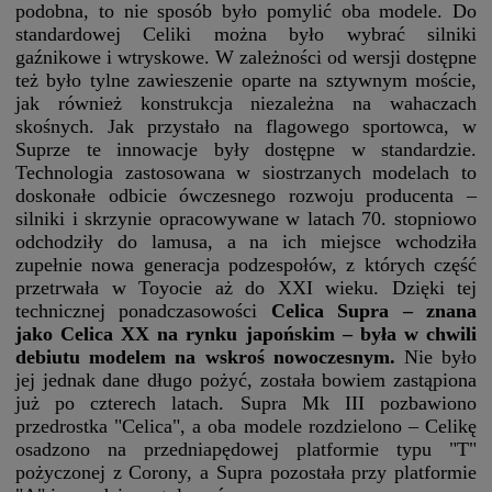
podobna, to nie sposób było pomylić oba modele. Do
standardowej Celiki można było wybrać silniki
gaźnikowe i wtryskowe. W zależności od wersji dostępne
też było tylne zawieszenie oparte na sztywnym moście,
jak również konstrukcja niezależna na wahaczach
skośnych. Jak przystało na flagowego sportowca, w
Suprze te innowacje były dostępne w standardzie.
Technologia zastosowana w siostrzanych modelach to
doskonałe odbicie ówczesnego rozwoju producenta –
silniki i skrzynie opracowywane w latach 70. stopniowo
odchodziły do lamusa, a na ich miejsce wchodziła
zupełnie nowa generacja podzespołów, z których część
przetrwała w Toyocie aż do XXI wieku. Dzięki tej
technicznej ponadczasowości
Celica Supra – znana
jako Celica XX na rynku japońskim – była w chwili
debiutu modelem na wskroś nowoczesnym.
Nie było
jej jednak dane długo pożyć, została bowiem zastąpiona
już po czterech latach. Supra Mk III pozbawiono
przedrostka "Celica", a oba modele rozdzielono – Celikę
osadzono na przedniapędowej platformie typu "T"
pożyczonej z Corony, a Supra pozostała przy platformie