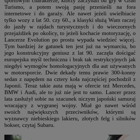
sportowym charakterze, którzy zaczynali od gry w Gran
Turismo, a potem swoją pasję przenieśli na fora
internetowe i do garaży. Ale nawet jeżeli uwielbiacie
tylko wozy z lat 50. czy 60., a klasyki służą Wam raczej
do jazdy w rajdach turystycznych i do wieczornych
przejażdżek po okolicy, to jeżeli kochacie motoryzację, o
Lancerze Evolution po prostu wypada wiedzieć więcej.
Tym bardziej że gatunek ten jest już na wymarciu, bo
jego konstrukcyjny geniusz z lat 90. zaczęła dościgać
europejska myśl techniczna i brak tak restrykcyjnych jak
niegdyś wymogów homologacyjnych dla aut używanych
w motorsporcie. Dwie dekady temu prawie 300-konny
sedan z napędem na cztery koła najczęściej pochodził z
Japonii. Teraz takie auta mają w ofercie też Mercedes,
BMW i Audi, ale to już nie jest to samo. Lancer przez
lata zasłużył sobie na szacunek niczym japoński samuraj
wracający z wygranej wojny. Miał go nawet wśród
swoich największych przeciwników, którymi są
wyznawcy niebieskiego lakieru, złotych felg i silników
bokser, czytaj Subaru.