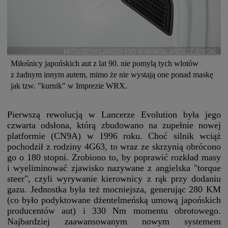
MITSUBISHI LANCER EVO VI @RAFAŁ ANDRZEJEWSKI
Miłośnicy japońskich aut z lat 90. nie pomylą tych wlotów
z żadnym innym autem, mimo że nie wystają one ponad maskę
jak tzw. "kurnik" w Imprezie WRX.
Pierwszą rewolucją w Lancerze Evolution była jego
czwarta odsłona, którą zbudowano na zupełnie nowej
platformie (CN9A) w 1996 roku. Choć silnik wciąż
pochodził z rodziny 4G63, to wraz ze skrzynią obrócono
go o 180 stopni. Zrobiono to, by poprawić rozkład masy
i wyeliminować zjawisko nazywane z angielska "torque
steer", czyli wyrywanie kierownicy z rąk przy dodaniu
gazu. Jednostka była też mocniejsza, generując 280 KM
(co było podyktowane dżentelmeńską umową japońskich
producentów aut) i 330 Nm momentu obrotowego.
Najbardziej zaawansowanym nowym systemem