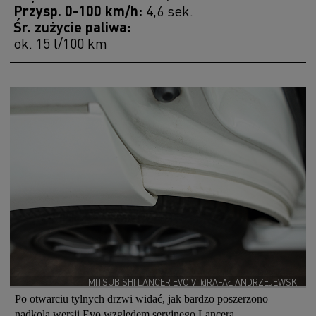
Przysp. 0-100 km/h:
4,6 sek.
Śr. zużycie paliwa:
ok. 15 l/100 km
MITSUBISHI LANCER EVO VI @RAFAŁ ANDRZEJEWSKI
Po otwarciu tylnych drzwi widać, jak bardzo poszerzono
nadkola wersji Evo względem seryjnego Lancera.