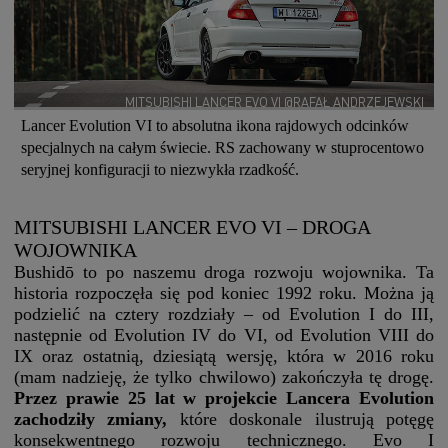
MITSUBISHI LANCER EVO VI @RAFAŁ ANDRZEJEWSKI
Lancer Evolution VI to absolutna ikona rajdowych odcinków
specjalnych na całym świecie. RS zachowany w stuprocentowo
seryjnej konfiguracji to niezwykła rzadkość.
MITSUBISHI LANCER EVO VI – DROGA
WOJOWNIKA
Bushidō to po naszemu droga rozwoju wojownika. Ta
historia rozpoczęła się pod koniec 1992 roku. Można ją
podzielić na cztery rozdziały – od Evolution I do III,
następnie od Evolution IV do VI, od Evolution VIII do
IX oraz ostatnią, dziesiątą wersję, która w 2016 roku
(mam nadzieję, że tylko chwilowo) zakończyła tę drogę.
Przez prawie 25 lat w projekcie Lancera Evolution
zachodziły zmiany,
które doskonale ilustrują potęgę
konsekwentnego rozwoju technicznego. Evo I