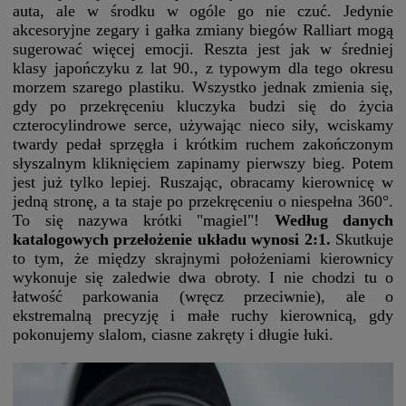
auta, ale w środku w ogóle go nie czuć. Jedynie
akcesoryjne zegary i gałka zmiany biegów Ralliart mogą
sugerować więcej emocji. Reszta jest jak w średniej
klasy japończyku z lat 90., z typowym dla tego okresu
morzem szarego plastiku. Wszystko jednak zmienia się,
gdy po przekręceniu kluczyka budzi się do życia
czterocylindrowe serce, używając nieco siły, wciskamy
twardy pedał sprzęgła i krótkim ruchem zakończonym
słyszalnym kliknięciem zapinamy pierwszy bieg. Potem
jest już tylko lepiej. Ruszając, obracamy kierownicę w
jedną stronę, a ta staje po przekręceniu o niespełna 360°.
To się nazywa krótki "magiel"!
Według danych
katalogowych przełożenie układu wynosi 2:1.
Skutkuje
to tym, że między skrajnymi położeniami kierownicy
wykonuje się zaledwie dwa obroty. I nie chodzi tu o
łatwość parkowania (wręcz przeciwnie), ale o
ekstremalną precyzję i małe ruchy kierownicą, gdy
pokonujemy slalom, ciasne zakręty i długie łuki.