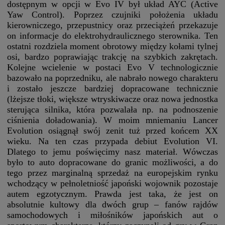
dostępnym w opcji w Evo IV był układ AYC (Active
Yaw Control). Poprzez czujniki położenia układu
kierowniczego, przepustnicy oraz przeciążeń przekazuje
on informacje do elektrohydraulicznego sterownika. Ten
ostatni rozdziela moment obrotowy między kołami tylnej
osi, bardzo poprawiając trakcję na szybkich zakrętach.
Kolejne wcielenie w postaci Evo V technologicznie
bazowało na poprzedniku, ale nabrało nowego charakteru
i zostało jeszcze bardziej dopracowane technicznie
(lżejsze tłoki, większe wtryskiwacze oraz nowa jednostka
sterująca silnika, która pozwalała np. na podnoszenie
ciśnienia doładowania). W moim mniemaniu Lancer
Evolution osiągnął swój zenit tuż przed końcem XX
wieku. Na ten czas przypada debiut Evolution VI.
Dlatego to jemu poświęcimy nasz materiał. Wówczas
było to auto dopracowane do granic możliwości, a do
tego przez marginalną sprzedaż na europejskim rynku
wchodzący w pełnoletniość japoński wojownik pozostaje
autem egzotycznym. Prawda jest taka, że jest on
absolutnie kultowy dla dwóch grup – fanów rajdów
samochodowych i miłośników japońskich aut o