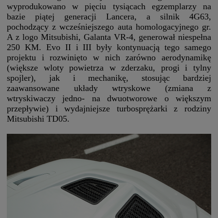
wyprodukowano w pięciu tysiącach egzemplarzy na
bazie piątej generacji Lancera, a silnik 4G63,
pochodzący z wcześniejszego auta homologacyjnego gr.
A z logo Mitsubishi, Galanta VR-4, generował niespełna
250 KM. Evo II i III były kontynuacją tego samego
projektu i rozwinięto w nich zarówno aerodynamikę
(większe wloty powietrza w zderzaku, progi i tylny
spojler), jak i mechanikę, stosując bardziej
zaawansowane układy wtryskowe (zmiana z
wtryskiwaczy jedno- na dwuotworowe o większym
przepływie) i wydajniejsze turbosprężarki z rodziny
Mitsubishi TD05.