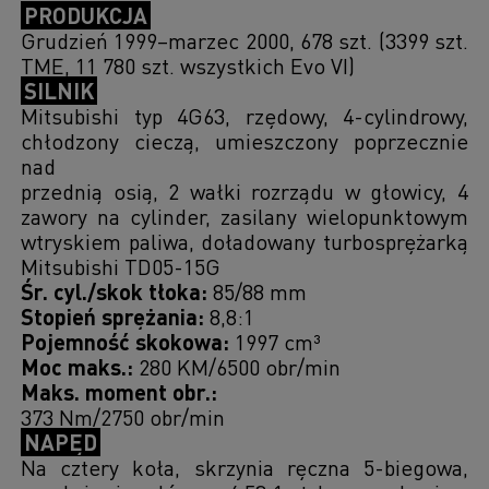
PRODUKCJA
Grudzień 1999–marzec 2000, 678 szt. (3399 szt.
TME, 11 780 szt. wszystkich Evo VI)
SILNIK
Mitsubishi typ 4G63, rzędowy, 4-cylindrowy,
chłodzony cieczą, umieszczony poprzecznie
nad
przednią osią, 2 wałki rozrządu w głowicy, 4
zawory na cylinder, zasilany wielopunktowym
wtryskiem paliwa, doładowany turbosprężarką
Mitsubishi TD05-15G
Śr. cyl./skok tłoka:
85/88 mm
Stopień sprężania:
8,8:1
Pojemność skokowa:
1997 cm³
Moc maks.:
280 KM/6500 obr/min
Maks. moment obr.:
373 Nm/2750 obr/min
NAPĘD
Na cztery koła, skrzynia ręczna 5-biegowa,