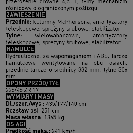
przełożenie główne 4,53:1, tylny mechanizm
różnicowy o ograniczonym poślizgu
ZAWIESZENIE
Przednie:
kolumny McPhersona, amortyzatory
teleskopowe, sprężyny śrubowe, stabilizator
Tylne:
wielowahaczowe, amortyzatory
teleskopowe, sprężyny śrubowe, stabilizator
HAMULCE
Hydrauliczne, ze wspomaganiem i ABS, tarcze
hamulcowe wentylowane na obu osiach,
przednie tarcze o średnicy 332 mm, tylne 306
mm
OPONY PRZÓD/TYŁ
225/45 ZR 17
WYMIARY I MASY
Dł./szer./wys.:
435/177/140 cm
Rozstaw osi:
251 cm
Masa własna:
1365 kg
OSIĄGI
Prędkość maks.:
241 km/h