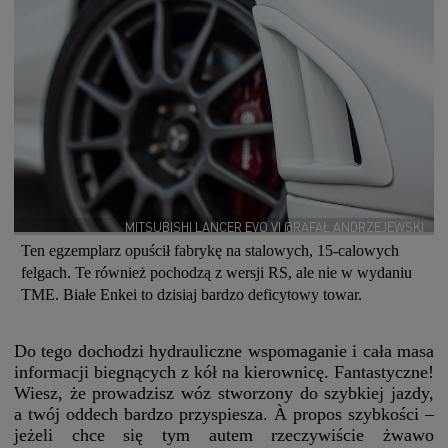
MITSUBISHI LANCER EVO VI @RAFAŁ ANDRZEJEWSKI
Ten egzemplarz opuścił fabrykę na stalowych, 15-calowych
felgach. Te również pochodzą z wersji RS, ale nie w wydaniu
TME. Białe Enkei to dzisiaj bardzo deficytowy towar.
Do tego dochodzi hydrauliczne wspomaganie i cała masa
informacji biegnących z kół na kierownicę. Fantastyczne!
Wiesz, że prowadzisz wóz stworzony do szybkiej jazdy,
a twój oddech bardzo przyspiesza. À propos szybkości –
jeżeli chce się tym autem rzeczywiście żwawo