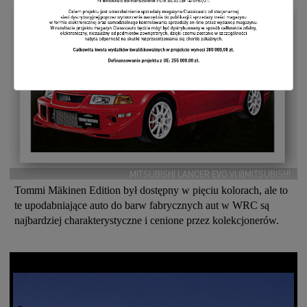
MITSUBISHI LANCER EVO VI @MITSUBISHI
Tommi Mäkinen Edition był dostępny w pięciu kolorach, ale to
te upodabniające auto do barw fabrycznych aut w WRC są
najbardziej charakterystyczne i cenione przez kolekcjonerów.