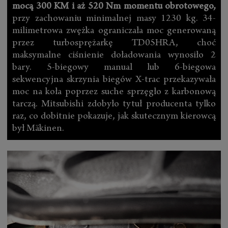
mocą 300 KM i aż 520 Nm momentu obrotowego,
przy zachowaniu minimalnej masy 1230 kg. 34-
milimetrowa zwężka ograniczała moc generowaną
przez turbosprężarkę TD05HRA, choć
maksymalne ciśnienie doładowania wynosiło 2
bary. 5-biegowy manual lub 6-biegowa
sekwencyjna skrzynia biegów X-trac przekazywała
moc na koła poprzez suche sprzęgło z karbonową
tarczą. Mitsubishi zdobyło tytuł producenta tylko
raz, co dobitnie pokazuje, jak skutecznym kierowcą
był Mäkinen.