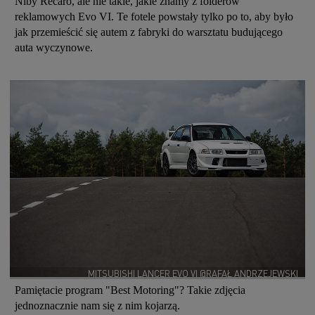
Niby Recaro, ale nie takie, jakie znamy z folderów
reklamowych Evo VI. Te fotele powstały tylko po to, aby było
jak przemieścić się autem z fabryki do warsztatu budującego
auta wyczynowe.
MITSUBISHI LANCER EVO VI @RAFAŁ ANDRZEJEWSKI
Pamiętacie program "Best Motoring"? Takie zdjęcia
jednoznacznie nam się z nim kojarzą.