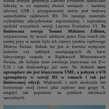
Każda kolejna generacja Lancera Evolution opuszczała
fabrykę w co najmniej dwóch wersjach – bardziej
ulicznej GSR i przygotowanej stricte pod budowę
samochodów rajdowych RS. Do naszego materiału
wybraliśmy zdecydowanie najcenniejszą i najrzadszą
spośród wszystkich wersji Lancera Evolution VI.
To
limitowana wersja Tommi Mäkinen Edition,
wypuszczona, by uczcić zdobycie przez Fina trzech (do
tamtej pory w sumie było ich cztery) tytułów rajdowego
Mistrza Świata. Jednak nie jest to kwestia wyłącznie
kolorów czy naklejek nawiązujących do barw
fabrycznego zespołu w Rajdowych Mistrzostwach
Świata, ale kolejna mini ewolucja (nazywana też Evo
6.5) i tak doskonałego już auta. Na dodatek
nasz
egzemplarz nie jest klasycznym TME, a jednym z 678
egzemplarzy w wersji RS w ramach i tak już
limitowanej edycji.
Większość z nich skończyła lub
kontynuuje swój żywot jako rajdowe auta grupy N,
niegdyś tak popularne na polskich odcinkach
specjalnych.