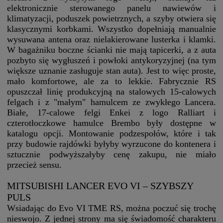
elektronicznie sterowanego panelu nawiewów i
klimatyzacji, poduszek powietrznych, a szyby otwiera się
klasycznymi korbkami. Wszystko dopełniają manualnie
wysuwana antena oraz nielakierowane lusterka i klamki.
W bagażniku boczne ścianki nie mają tapicerki, a z auta
pozbyto się wygłuszeń i powłoki antykoryzyjnej (na tym
większe uznanie zasługuje stan auta). Jest to więc proste,
mało komfortowe, ale za to lekkie. Fabrycznie RS
opuszczał linię produkcyjną na stalowych 15-calowych
felgach i z "małym" hamulcem ze zwykłego Lancera.
Białe, 17-calowe felgi Enkei z logo Ralliart i
czterotłoczkowe hamulce Brembo były dostępne w
katalogu opcji. Montowanie podzespołów, które i tak
przy budowie rajdówki byłyby wyrzucone do kontenera i
sztucznie podwyższałyby cenę zakupu, nie miało
przecież sensu.
MITSUBISHI LANCER EVO VI – SZYBSZY
PULS
Wsiadając do Evo VI TME RS, można poczuć się trochę
nieswojo. Z jednej strony ma się świadomość charakteru