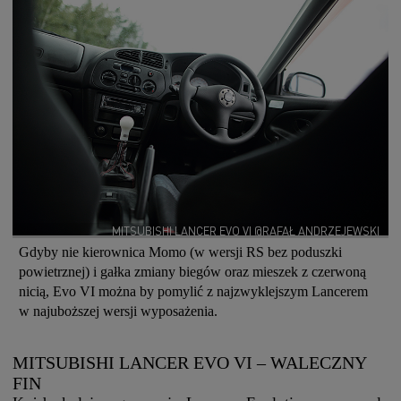
MITSUBISHI LANCER EVO VI @RAFAŁ ANDRZEJEWSKI
Gdyby nie kierownica Momo (w wersji RS bez poduszki
powietrznej) i gałka zmiany biegów oraz mieszek z czerwoną
nicią, Evo VI można by pomylić z najzwyklejszym Lancerem
w najuboższej wersji wyposażenia.
MITSUBISHI LANCER EVO VI – WALECZNY
FIN