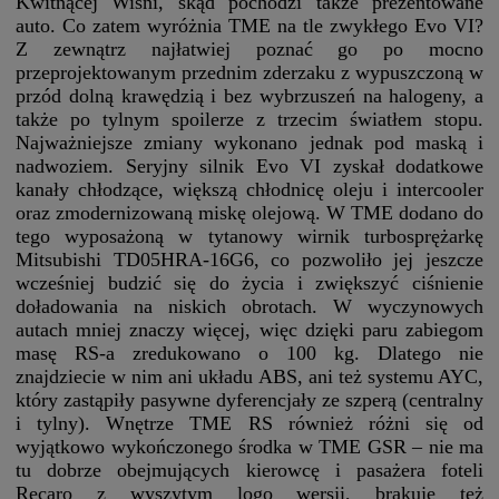
Kwitnącej Wiśni, skąd pochodzi także prezentowane
auto. Co zatem wyróżnia TME na tle zwykłego Evo VI?
Z zewnątrz najłatwiej poznać go po mocno
przeprojektowanym przednim zderzaku z wypuszczoną w
przód dolną krawędzią i bez wybrzuszeń na halogeny, a
także po tylnym spoilerze z trzecim światłem stopu.
Najważniejsze zmiany wykonano jednak pod maską i
nadwoziem. Seryjny silnik Evo VI zyskał dodatkowe
kanały chłodzące, większą chłodnicę oleju i intercooler
oraz zmodernizowaną miskę olejową. W TME dodano do
tego wyposażoną w tytanowy wirnik turbosprężarkę
Mitsubishi TD05HRA-16G6, co pozwoliło jej jeszcze
wcześniej budzić się do życia i zwiększyć ciśnienie
doładowania na niskich obrotach. W wyczynowych
autach mniej znaczy więcej, więc dzięki paru zabiegom
masę RS-a zredukowano o 100 kg. Dlatego nie
znajdziecie w nim ani układu ABS, ani też systemu AYC,
który zastąpiły pasywne dyferencjały ze szperą (centralny
i tylny). Wnętrze TME RS również różni się od
wyjątkowo wykończonego środka w TME GSR – nie ma
tu dobrze obejmujących kierowcę i pasażera foteli
Recaro z wyszytym logo wersji, brakuje też