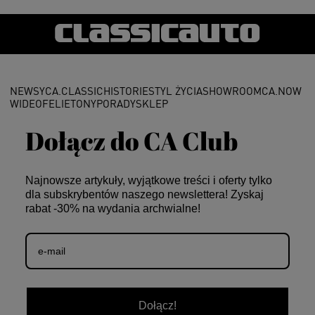
NEWSY
CA.CLASSIC
HISTORIE
STYL ŻYCIA
SHOWROOM
CA.NOW
WIDEO
FELIETONY
PORADY
SKLEP
Dołącz do CA Club
Najnowsze artykuły, wyjątkowe treści i oferty tylko
dla subskrybentów naszego newslettera! Zyskaj
rabat -30% na wydania archwialne!
Dołącz!