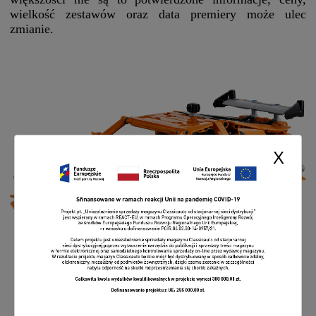
wielkość zestawów oraz data premiery może ulec
zmianie.
X