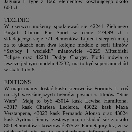
Jaguara E type z 1665 elementów kosztującego około
600 zł.
TECHNIC
W czerwcu możemy spodziewać się 42241 Zielonego
Bugatti Chiron Pur Sport w cenie 279,99 zł i
składającego się z 771 elementów. Lipiec i sierpień mają
za to ukazać nam dwa kolejne modele z serii filmów
“Szybcy i wściekli” mianowicie 42229 Mitsubishi
Eclipse oraz 42231 Dodge Charger. Plotki mówią o
jeszcze jednym modelu 42232, ma to być supersamochód
w skali 1 do 8.
EDITIONS
W maju mamy dostać kaski kierowców Formuły 1, coś
na styl wcześniejszych hełmów postaci z filmów “Star
Wars”. Mają to być 43014 kask Lewisa Hamiltona,
43017 kask Charlesa Leclerca, 43022 kask Maxa
Verstappena, 43023 kask Fernando Alonso oraz 43024
kask Ayrtona Senny, zestawy mają składać sie z około
800 elementów i kosztować 375 zł. Pamiętajmy też, że w
większości nie są to potwierdzone informacje, ceny,