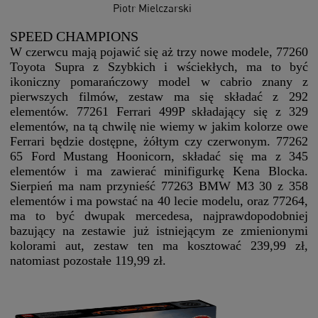
Piotr Mielczarski
SPEED CHAMPIONS
W czerwcu mają pojawić się aż trzy nowe modele, 77260
Toyota Supra z Szybkich i wściekłych, ma to być
ikoniczny pomarańczowy model w cabrio znany z
pierwszych filmów, zestaw ma się składać z 292
elementów. 77261 Ferrari 499P składający się z 329
elementów, na tą chwilę nie wiemy w jakim kolorze owe
Ferrari będzie dostępne, żółtym czy czerwonym. 77262
65 Ford Mustang Hoonicorn, składać się ma z 345
elementów i ma zawierać minifigurkę Kena Blocka.
Sierpień ma nam przynieść 77263 BMW M3 30 z 358
elementów i ma powstać na 40 lecie modelu, oraz 77264,
ma to być dwupak mercedesa, najprawdopodobniej
bazujący na zestawie już istniejącym ze zmienionymi
kolorami aut, zestaw ten ma kosztować 239,99 zł,
natomiast pozostałe 119,99 zł.