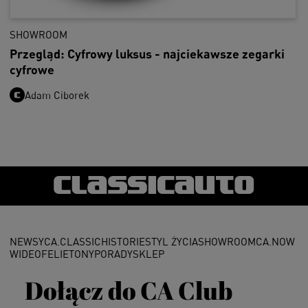
SHOWROOM
Przegląd: Cyfrowy luksus - najciekawsze zegarki
cyfrowe
Adam Ciborek
NEWSY
CA.CLASSIC
HISTORIE
STYL ŻYCIA
SHOWROOM
CA.NOW
WIDEO
FELIETONY
PORADY
SKLEP
Dołącz do CA Club