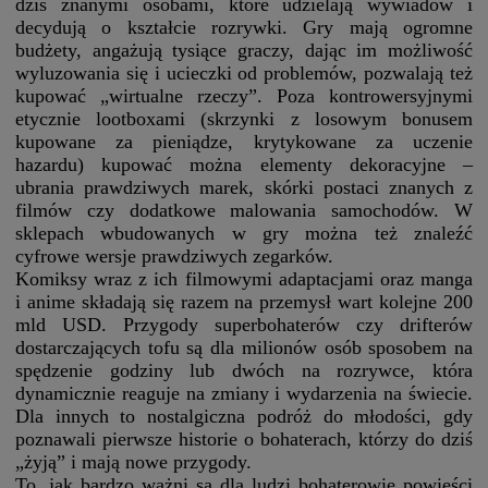
dziś znanymi osobami, które udzielają wywiadów i
decydują o kształcie rozrywki. Gry mają ogromne
budżety, angażują tysiące graczy, dając im możliwość
wyluzowania się i ucieczki od problemów, pozwalają też
kupować „wirtualne rzeczy”. Poza kontrowersyjnymi
etycznie lootboxami (skrzynki z losowym bonusem
kupowane za pieniądze, krytykowane za uczenie
hazardu) kupować można elementy dekoracyjne –
ubrania prawdziwych marek, skórki postaci znanych z
filmów czy dodatkowe malowania samochodów. W
sklepach wbudowanych w gry można też znaleźć
cyfrowe wersje prawdziwych zegarków.
Komiksy wraz z ich filmowymi adaptacjami oraz manga
i anime składają się razem na przemysł wart kolejne 200
mld USD. Przygody superbohaterów czy drifterów
dostarczających tofu są dla milionów osób sposobem na
spędzenie godziny lub dwóch na rozrywce, która
dynamicznie reaguje na zmiany i wydarzenia na świecie.
Dla innych to nostalgiczna podróż do młodości, gdy
poznawali pierwsze historie o bohaterach, którzy do dziś
„żyją” i mają nowe przygody.
To, jak bardzo ważni są dla ludzi bohaterowie powieści