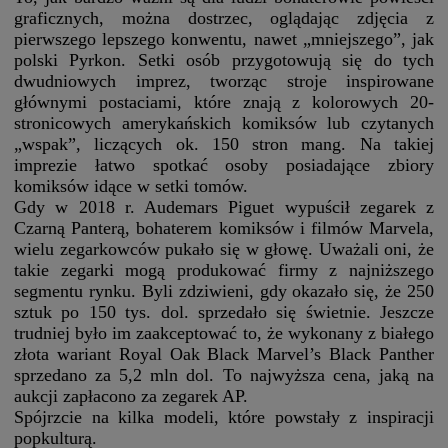
graficznych, można dostrzec, oglądając zdjęcia z
pierwszego lepszego konwentu, nawet „mniejszego”, jak
polski Pyrkon. Setki osób przygotowują się do tych
dwudniowych imprez, tworząc stroje inspirowane
głównymi postaciami, które znają z kolorowych 20-
stronicowych amerykańskich komiksów lub czytanych
„wspak”, liczących ok. 150 stron mang. Na takiej
imprezie łatwo spotkać osoby posiadające zbiory
komiksów idące w setki tomów.
Gdy w 2018 r. Audemars Piguet wypuścił zegarek z
Czarną Panterą, bohaterem komiksów i filmów Marvela,
wielu zegarkowców pukało się w głowę. Uważali oni, że
takie zegarki mogą produkować firmy z najniższego
segmentu rynku. Byli zdziwieni, gdy okazało się, że 250
sztuk po 150 tys. dol. sprzedało się świetnie. Jeszcze
trudniej było im zaakceptować to, że wykonany z białego
złota wariant Royal Oak Black Marvel’s Black Panther
sprzedano za 5,2 mln dol. To najwyższa cena, jaką na
aukcji zapłacono za zegarek AP.
Spójrzcie na kilka modeli, które powstały z inspiracji
popkulturą.