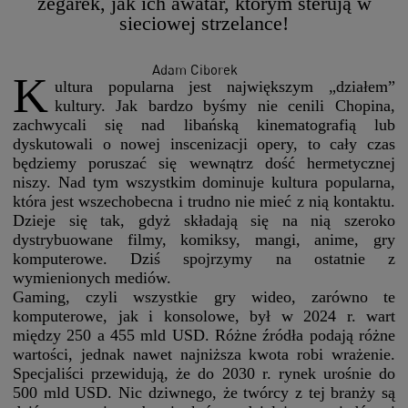
zegarek, jak ich awatar, którym sterują w
sieciowej strzelance!
Adam Ciborek
K
ultura popularna jest największym „działem”
kultury. Jak bardzo byśmy nie cenili Chopina,
zachwycali się nad libańską kinematografią lub
dyskutowali o nowej inscenizacji opery, to cały czas
będziemy poruszać się wewnątrz dość hermetycznej
niszy. Nad tym wszystkim dominuje kultura popularna,
która jest wszechobecna i trudno nie mieć z nią kontaktu.
Dzieje się tak, gdyż składają się na nią szeroko
dystrybuowane filmy, komiksy, mangi, anime, gry
komputerowe. Dziś spojrzymy na ostatnie z
wymienionych mediów.
Gaming, czyli wszystkie gry wideo, zarówno te
komputerowe, jak i konsolowe, był w 2024 r. wart
między 250 a 455 mld USD. Różne źródła podają różne
wartości, jednak nawet najniższa kwota robi wrażenie.
Specjaliści przewidują, że do 2030 r. rynek urośnie do
500 mld USD. Nic dziwnego, że twórcy z tej branży są