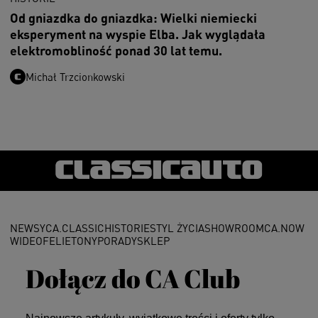
Od gniazdka do gniazdka: Wielki niemiecki
eksperyment na wyspie Elba. Jak wyglądała
elektromobliność ponad 30 lat temu.
Michał Trzcionkowski
NEWSY
CA.CLASSIC
HISTORIE
STYL ŻYCIA
SHOWROOM
CA.NOW
WIDEO
FELIETONY
PORADY
SKLEP
Dołącz do CA Club