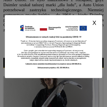
Daimler szukał tańszej marki „dla ludu”, a Auto Union
potrzebował zastrzyku technologicznego. Niemniej
partnerstwo trwało krótko – do 1964 r., kiedy Daimler
postanowił sprzedać firmę. Nowym właścicielem została
X
Grupa Volkswagena, która miała wobec Auto Union
zupełnie inne plany.
CZYTAJ WIĘCEJ