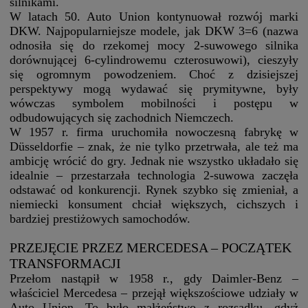
silnikami.
W latach 50. Auto Union kontynuował rozwój marki
DKW. Najpopularniejsze modele, jak DKW 3=6 (nazwa
odnosiła się do rzekomej mocy 2-suwowego silnika
dorównującej 6-cylindrowemu czterosuwowi), cieszyły
się ogromnym powodzeniem. Choć z dzisiejszej
perspektywy mogą wydawać się prymitywne, były
wówczas symbolem mobilności i postępu w
odbudowujących się zachodnich Niemczech.
W 1957 r. firma uruchomiła nowoczesną fabrykę w
Düsseldorfie – znak, że nie tylko przetrwała, ale też ma
ambicję wrócić do gry. Jednak nie wszystko układało się
idealnie – przestarzała technologia 2-suwowa zaczęła
odstawać od konkurencji. Rynek szybko się zmieniał, a
niemiecki konsument chciał większych, cichszych i
bardziej prestiżowych samochodów.
PRZEJĘCIE PRZEZ MERCEDESA – POCZĄTEK
TRANSFORMACJI
Przełom nastąpił w 1958 r., gdy Daimler-Benz –
właściciel Mercedesa – przejął większościowe udziały w
Auto Union. To było małżeństwo z rozsądku, gdyż