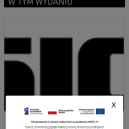
W TYM WYDANIU
X