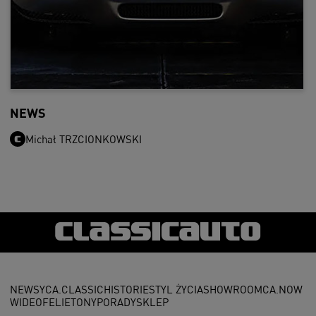
NEWS
Michał TRZCIONKOWSKI
NEWSY
CA.CLASSIC
HISTORIE
STYL ŻYCIA
SHOWROOM
CA.NOW
WIDEO
FELIETONY
PORADY
SKLEP