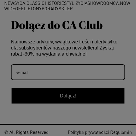
NEWSY
CA.CLASSIC
HISTORIE
STYL ŻYCIA
SHOWROOM
CA.NOW
WIDEO
FELIETONY
PORADY
SKLEP
Dołącz do CA Club
Najnowsze artykuły, wyjątkowe treści i oferty tylko
dla subskrybentów naszego newslettera! Zyskaj
rabat -30% na wydania archwialne!
Dołącz!
© All Rights Reserved
Polityka prywatności
Regulamin