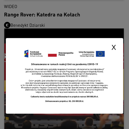
WIDEO
Range Rover: Katedra na Kołach
Benedykt Dziarski
X