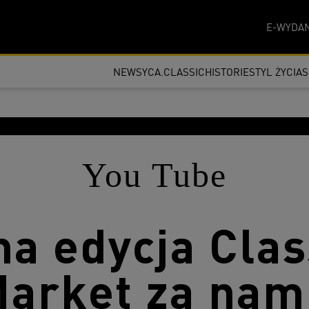
E-WYDAN
NEWSY
CA.CLASSIC
HISTORIE
STYL ŻYCIA
You Tube
na edycja Clas
arket za nam