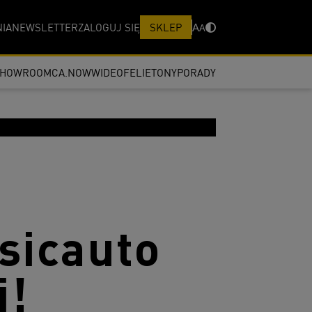
IA
NEWSLETTER
ZALOGUJ SIĘ
SKLEP
A
A
SHOWROOM
CA.NOW
WIDEO
FELIETONY
PORADY
sicauto
i!