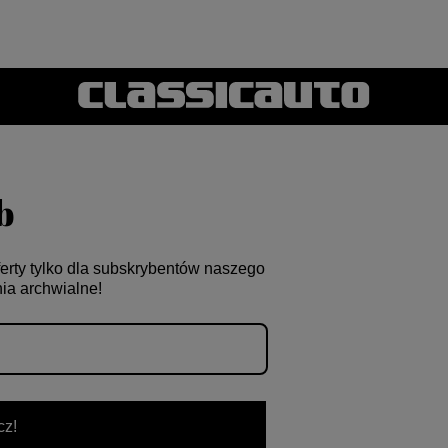
ub
ferty tylko dla subskrybentów naszego
nia archwialne!
cz!