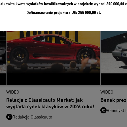
WIDEO
WIDEO
Relacja z Classicauto Market: jak
Benek prez
wygląda rynek klasyków w 2026 roku!
Benedykt D
Redakcja Classicauto