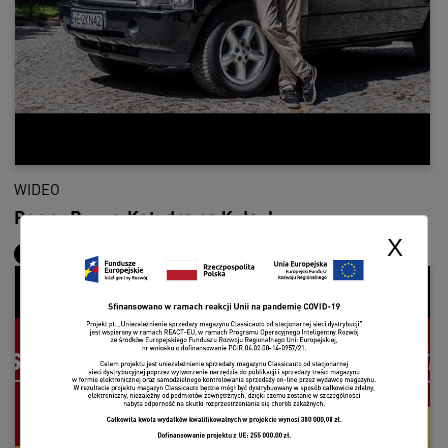
WIDEO
Range Rover: Katedra na Kołach
X
Benedykt Dziarski