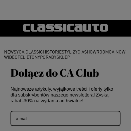
NEWSY
CA.CLASSIC
HISTORIE
STYL ŻYCIA
SHOWROOM
CA.NOW
WIDEO
FELIETONY
PORADY
SKLEP
Dołącz do CA Club
Najnowsze artykuły, wyjątkowe treści i oferty tylko
dla subskrybentów naszego newslettera! Zyskaj
rabat -30% na wydania archwialne!