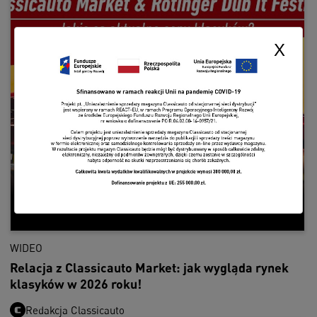
X
WIDEO
Relacja z Classicauto Market: jak wygląda rynek
klasyków w 2026 roku!
Redakcja Classicauto