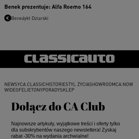
Benek prezentuje: Alfa Roemo 164
Benedykt Dziarski
NEWSY
CA.CLASSIC
HISTORIE
STYL ŻYCIA
SHOWROOM
CA.NOW
WIDEO
FELIETONY
PORADY
SKLEP
Dołącz do CA Club
Najnowsze artykuły, wyjątkowe treści i oferty tylko
dla subskrybentów naszego newslettera! Zyskaj
rabat -30% na wydania archwialne!