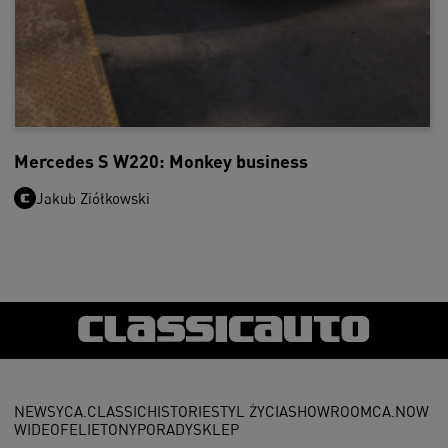
Mercedes S W220: Monkey business
Jakub Ziółkowski
NEWSY
CA.CLASSIC
HISTORIE
STYL ŻYCIA
SHOWROOM
CA.NOW
WIDEO
FELIETONY
PORADY
SKLEP