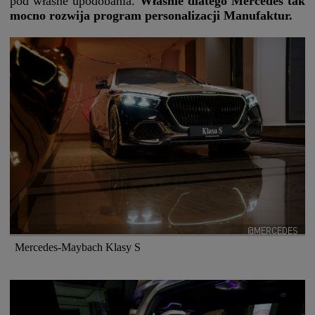
pod własne upodobania.
Właśnie dlatego Mercedes tak
mocno rozwija program personalizacji Manufaktur.
@MERCEDES
Mercedes-Maybach Klasy S