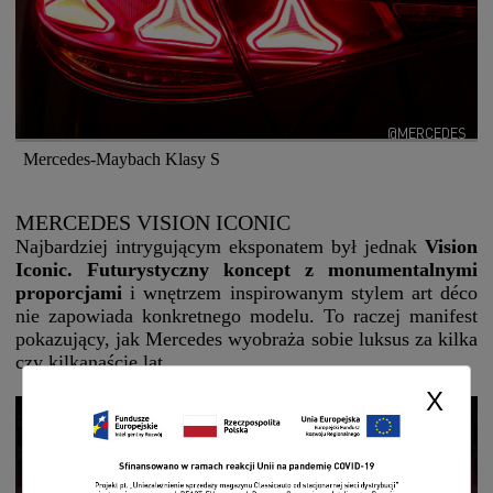
@MERCEDES
Mercedes-Maybach Klasy S
MERCEDES VISION ICONIC
Najbardziej intrygującym eksponatem był jednak
Vision
Iconic. Futurystyczny koncept z monumentalnymi
proporcjami
i wnętrzem inspirowanym stylem art déco
nie zapowiada konkretnego modelu. To raczej manifest
pokazujący, jak Mercedes wyobraża sobie luksus za kilka
czy kilkanaście lat.
X