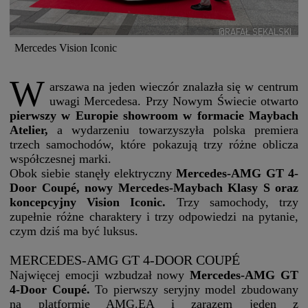
@RAFAŁ SĘKALSKI
Mercedes Vision Iconic
W
arszawa na jeden wieczór znalazła się w centrum
uwagi Mercedesa. Przy Nowym Świecie otwarto
pierwszy w Europie showroom w formacie Maybach
Atelier,
a wydarzeniu towarzyszyła polska premiera
trzech samochodów, które pokazują trzy różne oblicza
współczesnej marki.
Obok siebie stanęły elektryczny
Mercedes-AMG GT 4-
Door Coupé, nowy Mercedes-Maybach Klasy S oraz
koncepcyjny Vision Iconic.
Trzy samochody, trzy
zupełnie różne charaktery i trzy odpowiedzi na pytanie,
czym dziś ma być luksus.
MERCEDES-AMG GT 4-DOOR COUPÉ
Najwięcej emocji wzbudzał nowy
Mercedes-AMG GT
4-Door Coupé.
To pierwszy seryjny model zbudowany
na platformie AMG.EA i zarazem jeden z