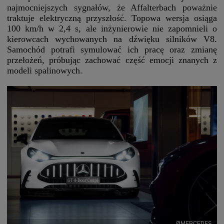
najmocniejszych sygnałów, że Affalterbach poważnie
traktuje elektryczną przyszłość. Topowa wersja osiąga
100 km/h w 2,4 s, ale inżynierowie nie zapomnieli o
kierowcach wychowanych na dźwięku silników V8.
Samochód potrafi symulować ich pracę oraz zmianę
przełożeń, próbując zachować część emocji znanych z
modeli spalinowych.
@MERCEDES