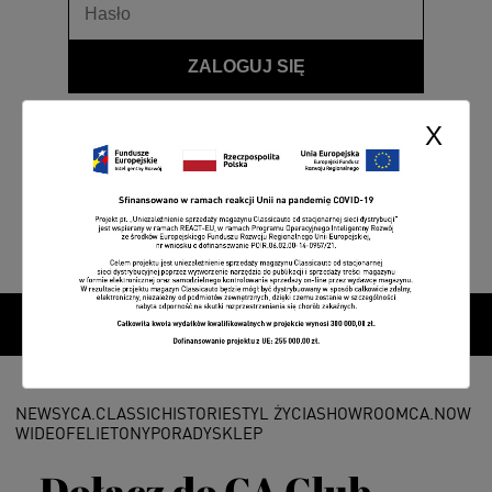
ZALOGUJ SIĘ
Przypomnij hasło
X
NEWSY
CA.CLASSIC
HISTORIE
STYL ŻYCIA
SHOWROOM
CA.NOW
WIDEO
FELIETONY
PORADY
SKLEP
Dołącz do CA Club