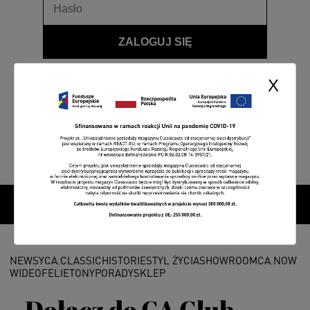
ZALOGUJ SIĘ
Przypomnij hasło
X
NEWSY
CA.CLASSIC
HISTORIE
STYL ŻYCIA
SHOWROOM
CA.NOW
WIDEO
FELIETONY
PORADY
SKLEP
Dołącz do CA Club