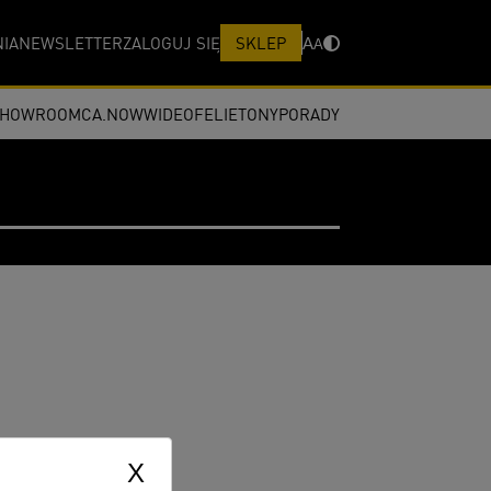
IA
NEWSLETTER
ZALOGUJ SIĘ
SKLEP
A
A
SHOWROOM
CA.NOW
WIDEO
FELIETONY
PORADY
X