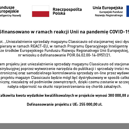
ZALOGUJ SIĘ
Przypomnij hasło
ub