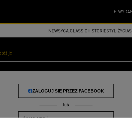
E-WYDAN
NEWSY
CA.CLASSIC
HISTORIE
STYL ŻYCIA
ałóż je
ZALOGUJ SIĘ PRZEZ FACEBOOK
lub