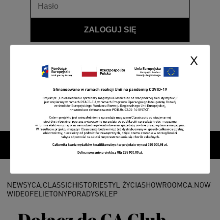
ZALOGUJ SIĘ
Przypomnij hasło
X
NEWSY
CA.CLASSIC
HISTORIE
STYL ŻYCIA
SHOWROOM
CA.NOW
WIDEO
FELIETONY
PORADY
SKLEP
Dołącz do CA Club