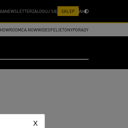
IA
NEWSLETTER
ZALOGUJ SIĘ
SKLEP
A
A
SHOWROOM
CA.NOW
WIDEO
FELIETONY
PORADY
X