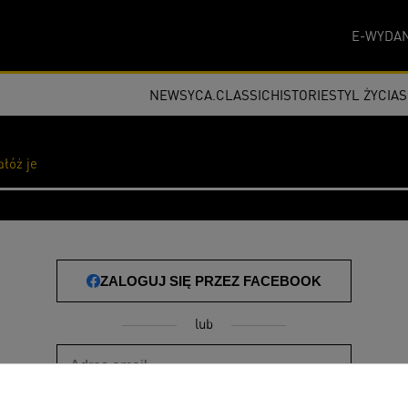
E-WYDAN
NEWSY
CA.CLASSIC
HISTORIE
STYL ŻYCIA
ałóż je
ZALOGUJ SIĘ PRZEZ FACEBOOK
lub