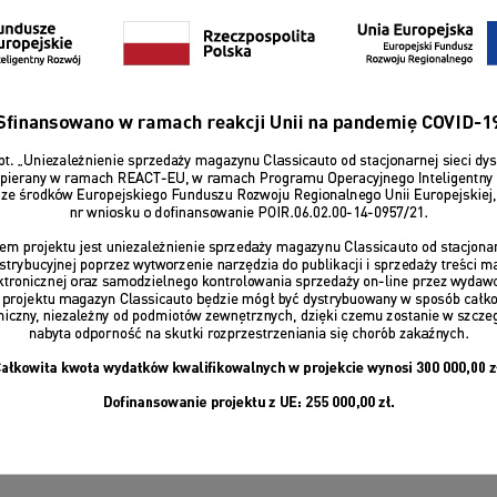
ZALOGUJ SIĘ
Przypomnij hasło
ub