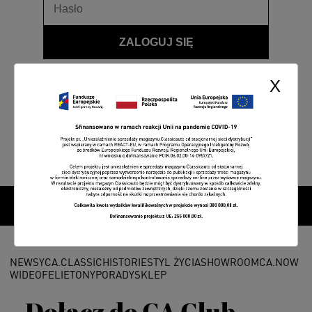
ZALOGUJ SIĘ
Przypomnij hasło
X
NEWSY
CA.CLASSIC
HISTORIE
STYL ŻYCIA
SHOWROOM
CA.NOW
WIDEO
FELIETONY
PORADY
SKLEP
Dołącz do CA Club