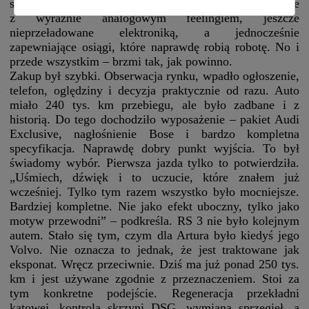
się idealnym środkiem. Pierwsze RS 3 w historii, jeszcze
z wyraźnie analogowym feelingiem, jeszcze
nieprzeładowane elektroniką, a jednocześnie
zapewniające osiągi, które naprawdę robią robotę. No i
przede wszystkim – brzmi tak, jak powinno.
Zakup był szybki. Obserwacja rynku, wpadło ogłoszenie,
telefon, oględziny i decyzja praktycznie od razu. Auto
miało 240 tys. km przebiegu, ale było zadbane i z
historią. Do tego dochodziło wyposażenie – pakiet Audi
Exclusive, nagłośnienie Bose i bardzo kompletna
specyfikacja. Naprawdę dobry punkt wyjścia. To był
świadomy wybór. Pierwsza jazda tylko to potwierdziła.
„Uśmiech, dźwięk i to uczucie, które znałem już
wcześniej. Tylko tym razem wszystko było mocniejsze.
Bardziej kompletne. Nie jako efekt uboczny, tylko jako
motyw przewodni” – podkreśla. RS 3 nie było kolejnym
autem. Stało się tym, czym dla Artura było kiedyś jego
Volvo. Nie oznacza to jednak, że jest traktowane jak
eksponat. Wręcz przeciwnie. Dziś ma już ponad 250 tys.
km i jest używane zgodnie z przeznaczeniem. Stoi za
tym konkretne podejście. Regeneracja przekładni
kątowej, kontrola skrzyni DSG, wymiana sprzęgieł, a