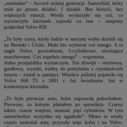
„normalne” – Accord szóstej generacji. Samochód, który
miał po prostu działać. I działał. Bez historii, bez
większych emocji. Wtedy wydarzyło się coś, co
wyznaczyło kierunek zajawki na lata – znajomy
podjechał Volvo 850.
„To były czasy, kiedy ludzie w naszym wieku dzielili się
na Beemki i Civiki. Mało kto wybierał coś innego. A tu
nagle Volvo, przerobione, 5-cylindrowe, strzelające
marchewami. Coś zupełnie innego” – wspomina.
Jedna przejażdżka wystarczyła. Ten dźwięk – nierówny,
gardłowy, wysoki, trudny do pomylenia z czymkolwiek
innym – został w pamięci. Wkrótce później pojawiło się
Volvo S60 T5 z 2001 r. Już świadomie. Już w
konkretnym kierunku.
„To było pierwsze auto, które naprawdę pokochałem.
Pierwsze, za którym płakałem po sprzedaży. Czarny
lakier, czarne wnętrze, manual, pięć cylindrów. W tym
samochodzie wszystko się zgadzało”. Mimo to wtedy
często zmieniał auta, przyszła więc kolej i na Volvo.