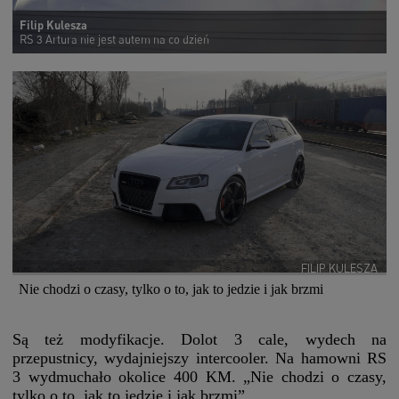
Filip Kulesza
RS 3 Artura nie jest autem na co dzień
FILIP KULESZA
Nie chodzi o czasy, tylko o to, jak to jedzie i jak brzmi
Są też modyfikacje. Dolot 3 cale, wydech na
przepustnicy, wydajniejszy intercooler. Na hamowni RS
3 wydmuchało okolice 400 KM. „Nie chodzi o czasy,
tylko o to, jak to jedzie i jak brzmi”.