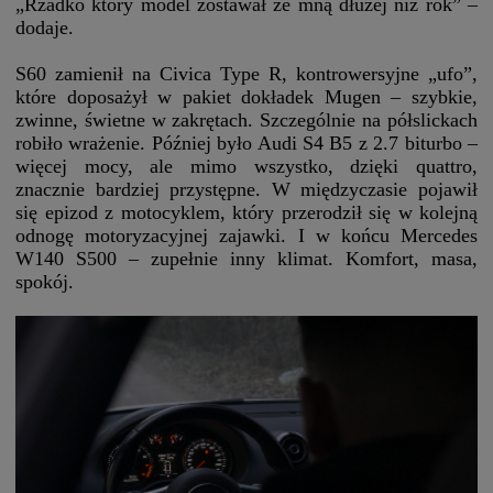
„Rzadko który model zostawał ze mną dłużej niż rok” –
dodaje.
S60 zamienił na Civica Type R, kontrowersyjne „ufo”,
które doposażył w pakiet dokładek Mugen – szybkie,
zwinne, świetne w zakrętach. Szczególnie na półslickach
robiło wrażenie. Później było Audi S4 B5 z 2.7 biturbo –
więcej mocy, ale mimo wszystko, dzięki quattro,
znacznie bardziej przystępne. W międzyczasie pojawił
się epizod z motocyklem, który przerodził się w kolejną
odnogę motoryzacyjnej zajawki. I w końcu Mercedes
W140 S500 – zupełnie inny klimat. Komfort, masa,
spokój.