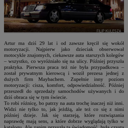
FILIP KULESZA
Artur ma dziś 29 lat i od zawsze kręcił się wokół
motoryzacji. Najpierw jako dzieciak obserwował
motocykle znajomych, ciekawsze auta starszych kolegów
– wszystko, co wyróżniało się na ulicy. Później przyszła
praktyka. Pierwsza praca też nie była przypadkowa –
został prywatnym kierowcą i woził prezesa jednej z
dużych firm Maybachem. Zupełnie inny poziom
motoryzacji: cisza, komfort, odpowiedzialność. Później
przeszedł do sprzedaży samochodów używanych i do
dziś obraca się w tym świecie.
To robi różnicę, bo patrzy na auta trochę inaczej niż inni.
Widzi nie tylko to, jak jeżdżą, ale też co się z nimi
później dzieje. Jak się starzeją, które rozwiązania
naprawdę mają sens, a które dobrze wyglądają tylko w
katalogu. Ale zanim przyszła ta świadomość, była czysta