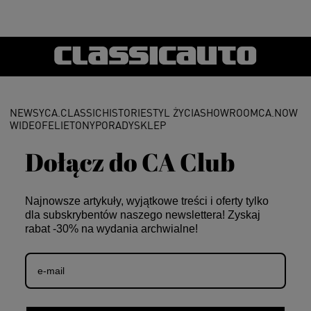
NEWSY
CA.CLASSIC
HISTORIE
STYL ŻYCIA
SHOWROOM
CA.NOW
WIDEO
FELIETONY
PORADY
SKLEP
Dołącz do CA Club
Najnowsze artykuły, wyjątkowe treści i oferty tylko
dla subskrybentów naszego newslettera! Zyskaj
rabat -30% na wydania archwialne!