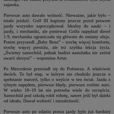
zajawka.
Pierwsze auto dawało wolność. Nieważne, jakie było –
miało jeździć. Golf III kupiony jeszcze przed prawem
jazdy wszystko zapoczątkował. Idealny do nauki – i
jazdy, i mechaniki, ale ponieważ Golfa napędzał diesel
1.9, mechanika ograniczała się głównie do zmiany oleju.
Potem przyszedł „Baby Benz” – trochę więcej komfortu,
trochę więcej prestiżu, ale też szybka lekcja życia.
„Świetny samochód, jednak budżet nastolatka nie zniósł
awarii skrzyni” – wspomina Artur.
Po Mercedesie przesiadł się do Poloneza. A właściwie
dwóch. To był etap, w którym nie chodziło jeszcze o
spełnianie marzeń, tylko o wejście w ten świat. Jazda z
tylnym napędem, pierwsze błędy, pierwsze rozbite auto.
W wieku 18–19 lat nie potrzeba wiele do szczęścia.
Samochód pod szkołą robił robotę, nawet jeśli był daleki
od ideału. Dawał wolność i niezależność.
Pierwsze auto po zdaniu prawa jazdy było już bardziej