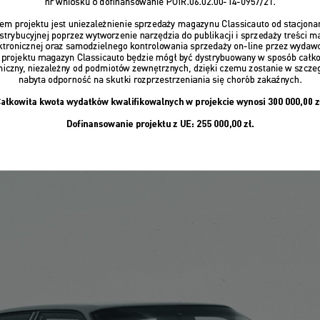
i. Dla wielu przez to nie zasługiwały na miano klasyków. Pr
hody z lat 90. – mimo że wszystkie przekroczyły już 25 lat,
ów". Czy to celowe działanie – by nie dopuścić szerszego g
ów? Przecież „plastiki” z lat 80. i 90. potrafią być pełnopr
zęściej i one zyskują ten status! Jeśli ktoś uważa inacz