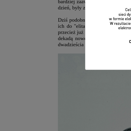
bardziej zaawansowanej elektronik
dzień, były zbyt "nowoczesne".
Dziś podobnie traktuje się samoc
ich do "elitarnego grona klasyk
przecież już nie nowych samochod
dekadą nowego milenium? Coraz c
dwadzieścia lat.