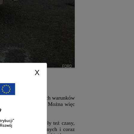
FORD
X
mer!
e. Jednym z podstawowych warunków
 czasem i 50 latach). Można więc
70. i starsze. To były też czasy,
pełne tworzyw sztucznych i coraz