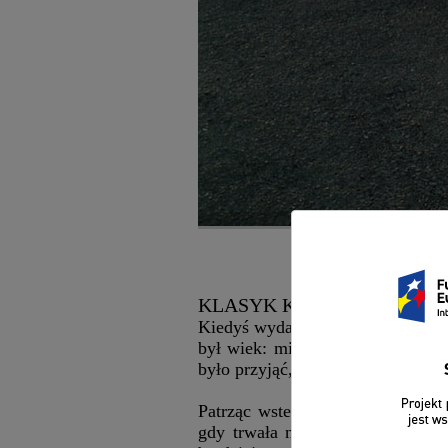
Pie
KLASYK KONTRA PLASTIK
Kiedyś wydawało się to prostsze 
był wiek: minimum 25 lat. (Dziś
było przyjąć, że auto spełniające
Patrząc wstecz, na początki pism
gdy trwała nieformalna wojna mi