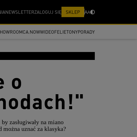
IA
NEWSLETTER
ZALOGUJ SIĘ
SKLEP
A
A
SHOWROOM
CA.NOW
WIDEO
FELIETONY
PORADY
e o
hodach!"
, by zasługiwały na miano
d można uznać za klasyka?