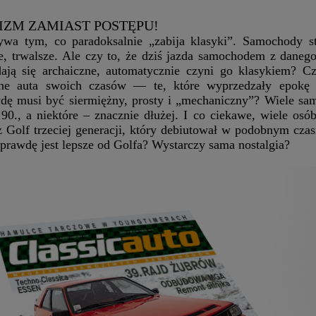
ZM ZAMIAST POSTĘPU!
bywa tym, co paradoksalnie „zabija klasyki”. Samochody s
e, trwalsze. Ale czy to, że dziś jazda samochodem z danego
dają się archaiczne, automatycznie czyni go klasykiem? 
ne auta swoich czasów — te, które wyprzedzały epokę
wdę musi być siermiężny, prosty i „mechaniczny”? Wiele s
90., a niektóre – znacznie dłużej. I co ciekawe, wiele osó
 Golf trzeciej generacji, który debiutował w podobnym czasi
prawdę jest lepsze od Golfa? Wystarczy sama nostalgia?