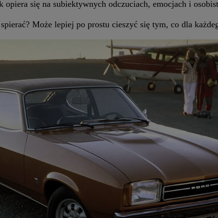
ak opiera się na subiektywnych odczuciach, emocjach i osobi
spierać? Może lepiej po prostu cieszyć się tym, co dla każde