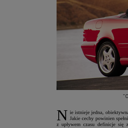
"O
N
ie istnieje jedna, obiektyw
Jakie cechy powinien spełn
z upływem czasu definicje się z