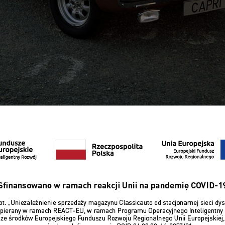
rwsze Capri ma 57 lat! To już od dawana nie jest Yongti
– również w kwestii rejestracji samochodu na żółte tablic
, w zależności od województwa, mówi się już nawet o 30, a
 ten warunek ma prawo ubiegać się o status klasyka.
a Classicauto, klasykami nazywano głównie samochody z lat 
ędzy „klasykami” a „plastikami”. Auta z lat 80. były już 