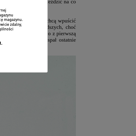
zecież dało się nimi jeździć na co
 wciąż niektórzy nie chcą wpuścić
rona właścicieli młodszych, choć
awnymi klasykami. A co z pierwszą
ej… cóż, chyba przespał ostatnie