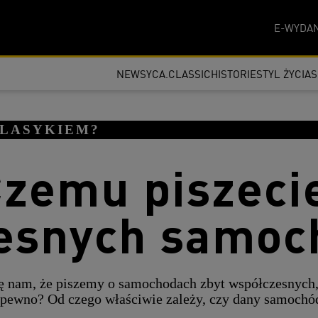
E-WYDAN
NEWSY
CA.CLASSIC
HISTORIE
STYL ŻYCIA
KLASYKIEM?
zemu piszeci
esnych samoc
ię nam, że piszemy o samochodach zbyt współczesnych
pewno? Od czego właściwie zależy, czy dany samochó