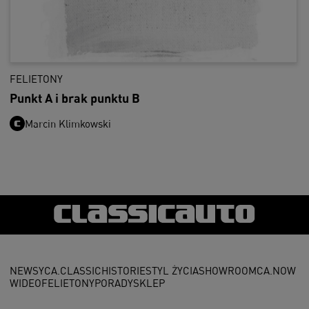
FELIETONY
Punkt A i brak punktu B
Marcin Klimkowski
NEWSY
CA.CLASSIC
HISTORIE
STYL ŻYCIA
SHOWROOM
CA.NOW
WIDEO
FELIETONY
PORADY
SKLEP