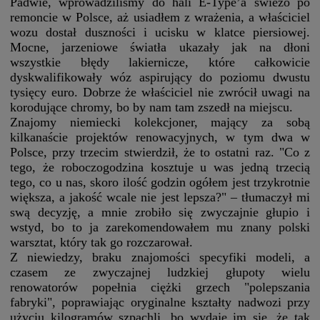
Padwie, wprowadziliśmy do hali E-Type’a świeżo po
remoncie w Polsce, aż usiadłem z wrażenia, a właściciel
wozu dostał duszności i ucisku w klatce piersiowej.
Mocne, jarzeniowe światła ukazały jak na dłoni
wszystkie błędy lakiernicze, które całkowicie
dyskwalifikowały wóz aspirujący do poziomu dwustu
tysięcy euro. Dobrze że właściciel nie zwrócił uwagi na
korodujące chromy, bo by nam tam zszedł na miejscu.
Znajomy niemiecki kolekcjoner, mający za sobą
kilkanaście projektów renowacyjnych, w tym dwa w
Polsce, przy trzecim stwierdził, że to ostatni raz. "Co z
tego, że roboczogodzina kosztuje u was jedną trzecią
tego, co u nas, skoro ilość godzin ogółem jest trzykrotnie
większa, a jakość wcale nie jest lepsza?" – tłumaczył mi
swą decyzję, a mnie zrobiło się zwyczajnie głupio i
wstyd, bo to ja zarekomendowałem mu znany polski
warsztat, który tak go rozczarował.
Z niewiedzy, braku znajomości specyfiki modeli, a
czasem ze zwyczajnej ludzkiej głupoty wielu
renowatorów popełnia ciężki grzech "polepszania
fabryki", poprawiając oryginalne kształty nadwozi przy
użyciu kilogramów szpachli, bo wydaje im się, że tak