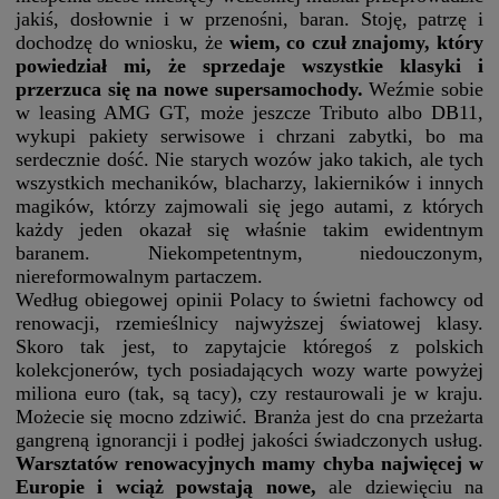
jakiś, dosłownie i w przenośni, baran. Stoję, patrzę i
dochodzę do wniosku, że
wiem, co czuł znajomy, który
powiedział mi, że sprzedaje wszystkie klasyki i
przerzuca się na nowe supersamochody.
Weźmie sobie
w leasing AMG GT, może jeszcze Tributo albo DB11,
wykupi pakiety serwisowe i chrzani zabytki, bo ma
serdecznie dość. Nie starych wozów jako takich, ale tych
wszystkich mechaników, blacharzy, lakierników i innych
magików, którzy zajmowali się jego autami, z których
każdy jeden okazał się właśnie takim ewidentnym
baranem. Niekompetentnym, niedouczonym,
niereformowalnym partaczem.
Według obiegowej opinii Polacy to świetni fachowcy od
renowacji, rzemieślnicy najwyższej światowej klasy.
Skoro tak jest, to zapytajcie któregoś z polskich
kolekcjonerów, tych posiadających wozy warte powyżej
miliona euro (tak, są tacy), czy restaurowali je w kraju.
Możecie się mocno zdziwić. Branża jest do cna przeżarta
gangreną ignorancji i podłej jakości świadczonych usług.
Warsztatów renowacyjnych mamy chyba najwięcej w
Europie i wciąż powstają nowe,
ale dziewięciu na