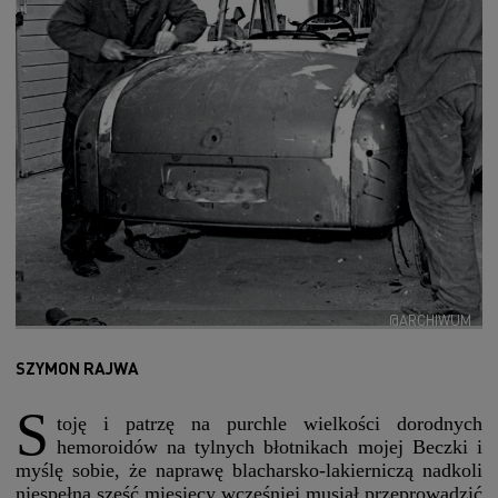
@ARCHIWUM
SZYMON RAJWA
S
toję i patrzę na purchle wielkości dorodnych
hemoroidów na tylnych błotnikach mojej Beczki i
myślę sobie, że naprawę blacharsko-lakierniczą nadkoli
niespełna sześć miesięcy wcześniej musiał przeprowadzić