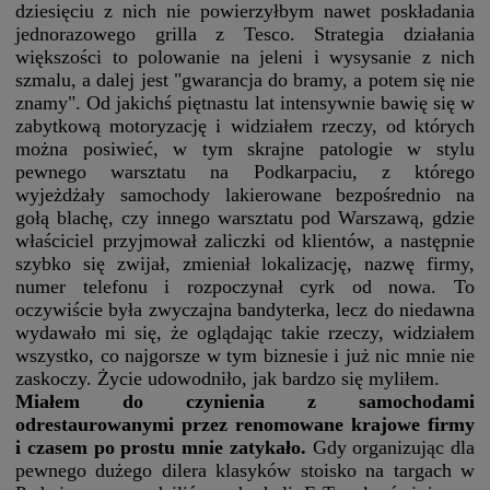
dziesięciu z nich nie powierzyłbym nawet poskładania
jednorazowego grilla z Tesco. Strategia działania
większości to polowanie na jeleni i wysysanie z nich
szmalu, a dalej jest "gwarancja do bramy, a potem się nie
znamy". Od jakichś piętnastu lat intensywnie bawię się w
zabytkową motoryzację i widziałem rzeczy, od których
można posiwieć, w tym skrajne patologie w stylu
pewnego warsztatu na Podkarpaciu, z którego
wyjeżdżały samochody lakierowane bezpośrednio na
gołą blachę, czy innego warsztatu pod Warszawą, gdzie
właściciel przyjmował zaliczki od klientów, a następnie
szybko się zwijał, zmieniał lokalizację, nazwę firmy,
numer telefonu i rozpoczynał cyrk od nowa. To
oczywiście była zwyczajna bandyterka, lecz do niedawna
wydawało mi się, że oglądając takie rzeczy, widziałem
wszystko, co najgorsze w tym biznesie i już nic mnie nie
zaskoczy. Życie udowodniło, jak bardzo się myliłem.
Miałem do czynienia z samochodami
odrestaurowanymi przez renomowane krajowe firmy
i czasem po prostu mnie zatykało.
Gdy organizując dla
pewnego dużego dilera klasyków stoisko na targach w