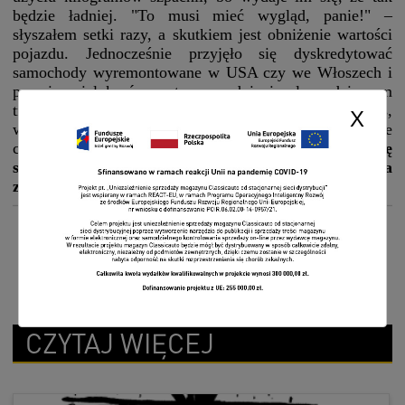
będzie ładniej. "To musi mieć wygląd, panie!" –
słyszałem setki razy, a skutkiem jest obniżenie wartości
pojazdu. Jednocześnie przyjęło się dyskredytować
samochody wyremontowane w USA czy we Włoszech i
pewnie wielokroć ma to uzasadnienie, lecz dziwnym
trafem to wozy odrestaurowane tam, a nie u nas,
X
wygrywają konkursy typu Pebble Beach, Villa D’Este
czy Salon Privé.
Decydując się na renowację
samochodu w Polsce, trzeba mieć nerwy ze stali i jaja
ze spiżu
lub zwyczajnie nie po kolei w głowie.
CZYTAJ WIĘCEJ