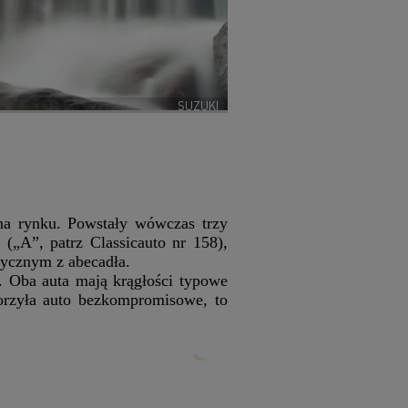
SUZUKI
z na rynku. Powstały wówczas trzy
„A”, patrz Classicauto nr 158),
sycznym z abecadła.
. Oba auta mają krągłości typowe
worzyła auto bezkompromisowe, to