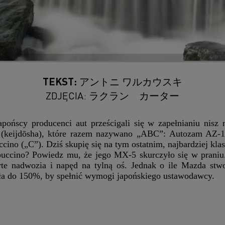
TEKST: アントニ ワルカウスキ
ZDJĘCIA:
ラクラン カーター
japońscy producenci aut prześcigali się w zapełnianiu nis
(keijdōsha), które razem nazywano „ABC”: Autozam AZ-1 (
cino („C”). Dziś skupię się na tym ostatnim, najbardziej kla
uccino? Powiedz mu, że jego MX-5 skurczyło się w praniu
rte nadwozia i napęd na tylną oś. Jednak o ile Mazda st
dła do 150%, by spełnić wymogi japońskiego ustawodawcy.