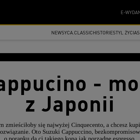
E-WYDAN
NEWSY
CA.CLASSIC
HISTORIE
STYL ŻYCIA
appucino - m
z Japonii
ym zmieściłoby się najwyżej Cinquecento, a chcesz ku
rozwiązanie. Oto Suzuki Cappuccino, bezkompromisowy 
o poranku da ci takiego kopa jak porządne espresso.