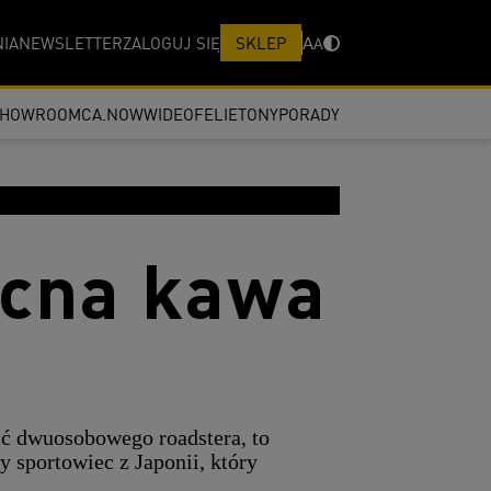
IA
NEWSLETTER
ZALOGUJ SIĘ
SKLEP
A
A
SHOWROOM
CA.NOW
WIDEO
FELIETONY
PORADY
ocna kawa
pić dwuosobowego roadstera, to
sportowiec z Japonii, który