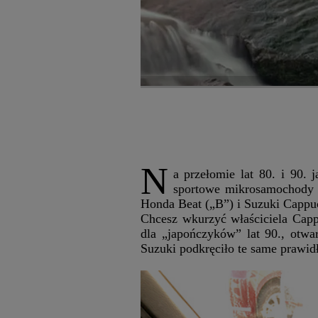
N
a przełomie lat 80. i 90. 
sportowe mikrosamochody 
Honda Beat („B”) i Suzuki Cappuc
Chcesz wkurzyć właściciela Capp
dla „japończyków” lat 90., otwa
Suzuki podkręciło te same prawi