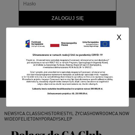
ZALOGUJ SIĘ
Przypomnij hasło
X
NEWSY
CA.CLASSIC
HISTORIE
STYL ŻYCIA
SHOWROOM
CA.NOW
WIDEO
FELIETONY
PORADY
SKLEP
Dołącz do CA Club